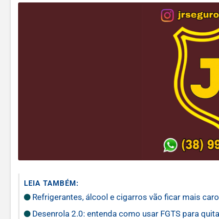
LEIA TAMBÉM:
Refrigerantes, álcool e cigarros vão ficar mais c
Desenrola 2.0: entenda como usar FGTS para quita