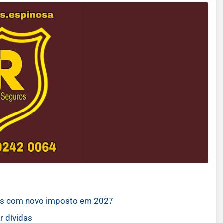
aros com novo imposto em 2027
r dívidas