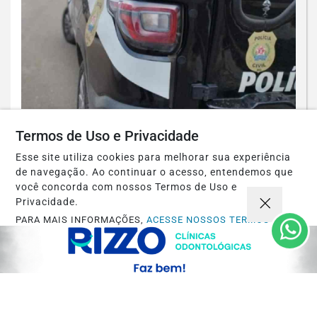
ESPINOSA
Termos de Uso e Privacidade
Espinosa: Homem suspeito de
engravidar duas adolescentes é preso
Esse site utiliza cookies para melhorar sua experiência
de navegação. Ao continuar o acesso, entendemos que
pela PCMG
você concorda com nossos Termos de Uso e
Privacidade.
Saiba Mais
PARA MAIS INFORMAÇÕES,
ACESSE NOSSOS TERMOS
CLICANDO AQUI
PROSSEGUIR