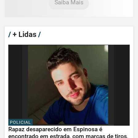
Saiba Mais
/
+ Lidas
/
POLICIAL
Rapaz desaparecido em Espinosa é
encontrado em estrada, com marcas de tiros,