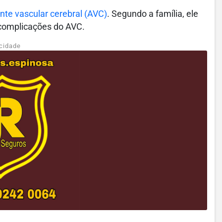
nte vascular cerebral (AVC)
. Segundo a família, ele
 complicações do AVC.
cidade