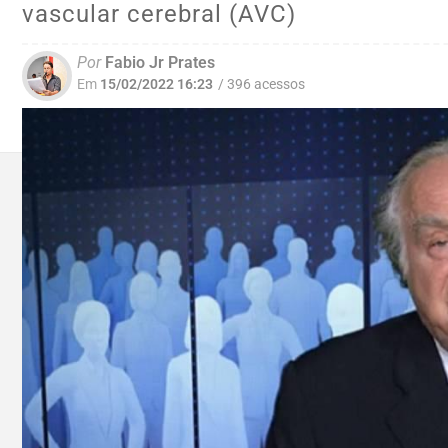
vascular cerebral (AVC)
Por
Fabio Jr Prates
Em
15/02/2022 16:23
/ 396 acessos