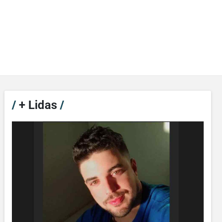
/
+ Lidas
/