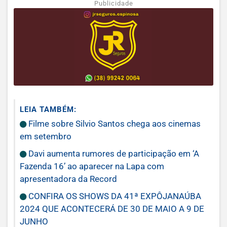
Publicidade
LEIA TAMBÉM:
Filme sobre Silvio Santos chega aos cinemas
em setembro
Davi aumenta rumores de participação em ‘A
Fazenda 16’ ao aparecer na Lapa com
apresentadora da Record
CONFIRA OS SHOWS DA 41ª EXPÔJANAÚBA
2024 QUE ACONTECERÁ DE 30 DE MAIO A 9 DE
JUNHO