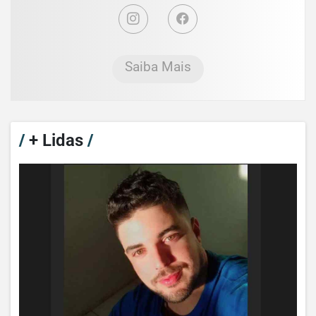
Saiba Mais
/
+ Lidas
/