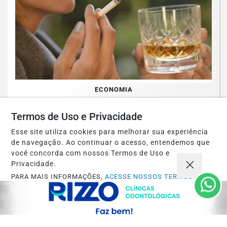
ECONOMIA
Refrigerantes, álcool e cigarros vão ficar
Termos de Uso e Privacidade
mais caros com novo imposto em 2027
Esse site utiliza cookies para melhorar sua experiência
Saiba Mais
de navegação. Ao continuar o acesso, entendemos que
você concorda com nossos Termos de Uso e
Privacidade.
PARA MAIS INFORMAÇÕES,
ACESSE NOSSOS TERMOS
CLICANDO AQUI
PROSSEGUIR