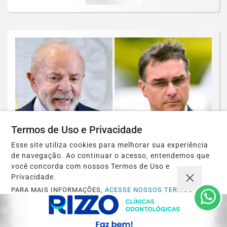
Termos de Uso e Privacidade
Esse site utiliza cookies para melhorar sua experiência
de navegação. Ao continuar o acesso, entendemos que
você concorda com nossos Termos de Uso e
POLÍTICA
Privacidade.
Quaest: Lula abre vantagem contra Flávio
PARA MAIS INFORMAÇÕES,
ACESSE NOSSOS TERMOS
CLICANDO AQUI
Bolsonaro e lidera cenários de 1° e 2°...
PROSSEGUIR
Saiba Mais