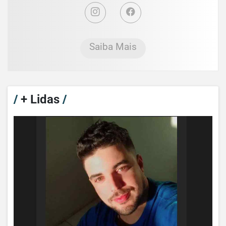
Saiba Mais
/
+ Lidas
/