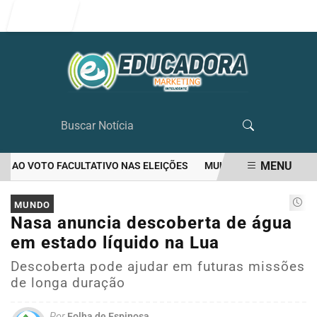
Entrar
MENU
AO VOTO FACULTATIVO NAS ELEIÇÕES
MULHER MATA O PRÓPRIO 
EM ALTA
MUNDO
Nasa anuncia descoberta de água
em estado líquido na Lua
Descoberta pode ajudar em futuras missões
de longa duração
Por
Folha de Espinosa