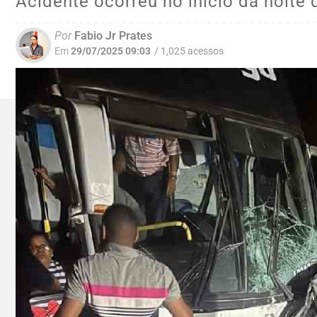
Acidente ocorreu no início da noite 
Por
Fabio Jr Prates
Em
29/07/2025 09:03
/ 1,025 acessos