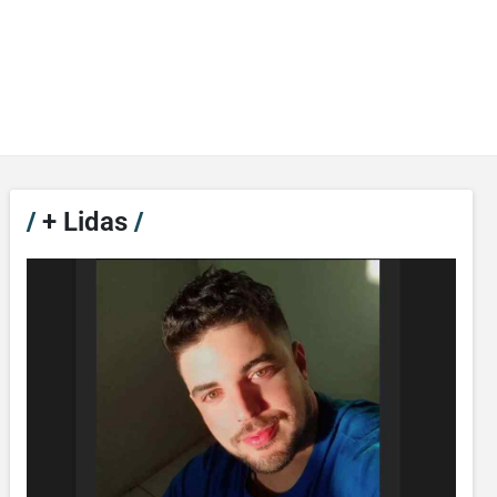
/
+ Lidas
/