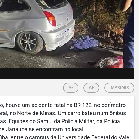
A-
A+
IMPRIMIR
lho, houve um acidente fatal na BR-122, no perímetro
eral, no Norte de Minas. Um carro bateu num ônibus
. Equipes do Samu, da Polícia Militar, da Polícia
 de Janaúba se encontram no local.
úba, entre o campus da Universidade Federal do Vale