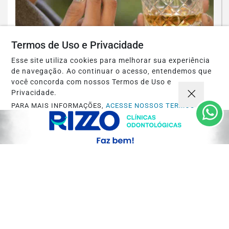
Termos de Uso e Privacidade
ECONOMIA
Esse site utiliza cookies para melhorar sua experiência
de navegação. Ao continuar o acesso, entendemos que
Refrigerantes, álcool e cigarros vão ficar
você concorda com nossos Termos de Uso e
mais caros com novo imposto em 2027
Privacidade.
PARA MAIS INFORMAÇÕES,
ACESSE NOSSOS TERMOS
Saiba Mais
CLICANDO AQUI
PROSSEGUIR