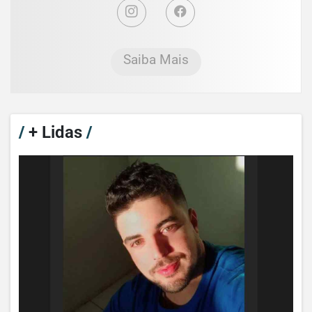
Saiba Mais
/
+ Lidas
/