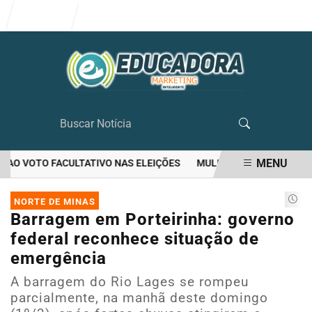
Entrar
MENU
O VOTO FACULTATIVO NAS ELEIÇÕES
MULHER MATA O PRÓPRIO M
EM ALTA
NORTE DE MINAS
Barragem em Porteirinha: governo
federal reconhece situação de
emergência
A barragem do Rio Lages se rompeu
parcialmente, na manhã deste domingo