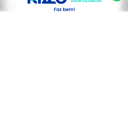
Saiba Mais
PROSSEGUIR
ESPINOSA
Espinosa: Homem suspeito de
engravidar duas adolescentes é preso
pela PCMG