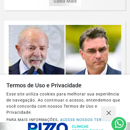
Saiba Mais
Termos de Uso e Privacidade
Esse site utiliza cookies para melhorar sua experiência
de navegação. Ao continuar o acesso, entendemos que
POLÍTICA
você concorda com nossos Termos de Uso e
Quaest: Lula abre vantagem contra Flávio
Privacidade.
Bolsonaro e lidera cenários de 1° e 2°...
PARA MAIS INFORMAÇÕES,
ACESSE NOSSOS TERMOS
CLICANDO AQUI