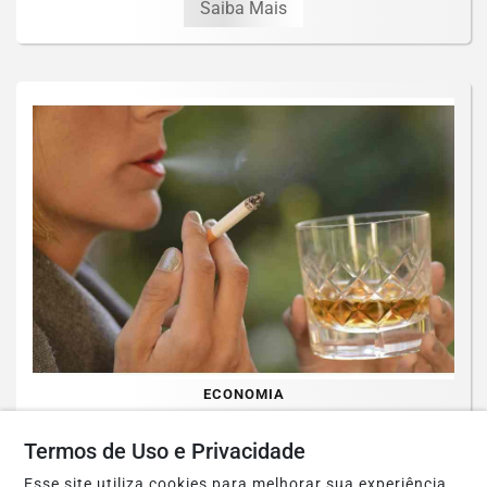
Saiba Mais
ECONOMIA
Refrigerantes, álcool e cigarros vão ficar
Termos de Uso e Privacidade
mais caros com novo imposto em 2027
Esse site utiliza cookies para melhorar sua experiência