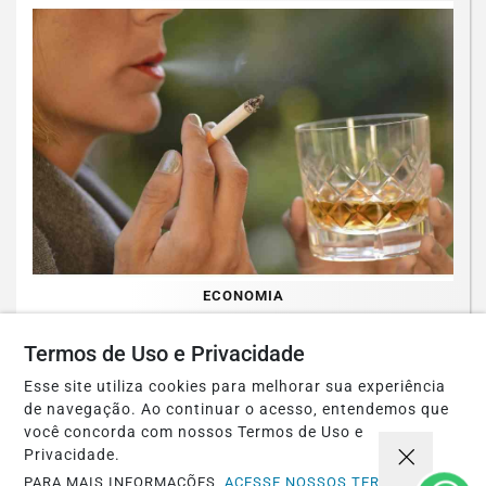
ECONOMIA
Refrigerantes, álcool e cigarros vão ficar
Termos de Uso e Privacidade
mais caros com novo imposto em 2027
Esse site utiliza cookies para melhorar sua experiência
Saiba Mais
de navegação. Ao continuar o acesso, entendemos que
você concorda com nossos Termos de Uso e
Privacidade.
PARA MAIS INFORMAÇÕES,
ACESSE NOSSOS TERMOS