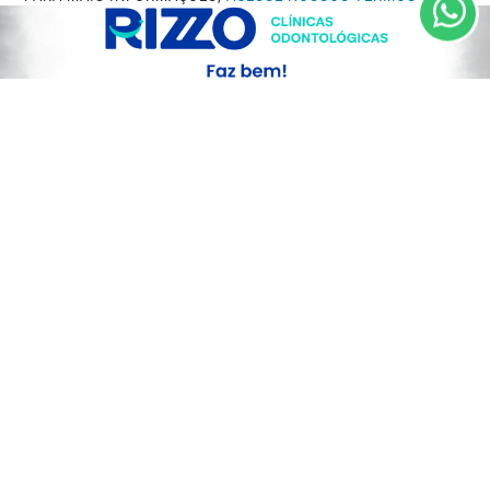
CLICANDO AQUI
PROSSEGUIR
NOTÍCIA
Lote de água mineral Crystal passa por
recolhimento após identificação de...
Saiba Mais