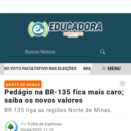
Entrar
MENU
AO VOTO FACULTATIVO NAS ELEIÇÕES
MULHER MATA O PRÓPRIO M
EM ALTA
NORTE DE MINAS
Pedágio na BR-135 fica mais caro;
saiba os novos valores
BR-135 liga as regiões Norte de Minas.
Por
Folha de Espinosa
05/04/2022 11:15