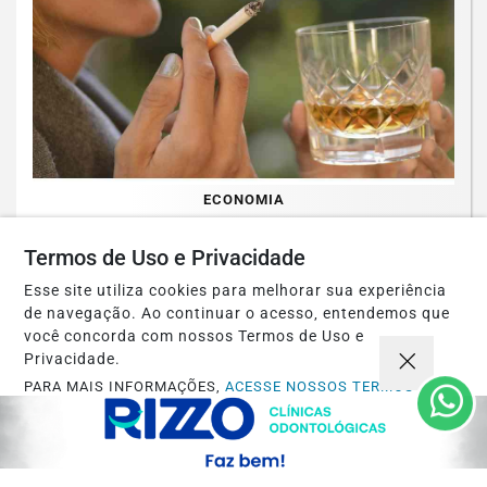
ECONOMIA
Refrigerantes, álcool e cigarros vão ficar
Termos de Uso e Privacidade
mais caros com novo imposto em 2027
Esse site utiliza cookies para melhorar sua experiência
Saiba Mais
de navegação. Ao continuar o acesso, entendemos que
você concorda com nossos Termos de Uso e
Privacidade.
PARA MAIS INFORMAÇÕES,
ACESSE NOSSOS TERMOS
CLICANDO AQUI
PROSSEGUIR