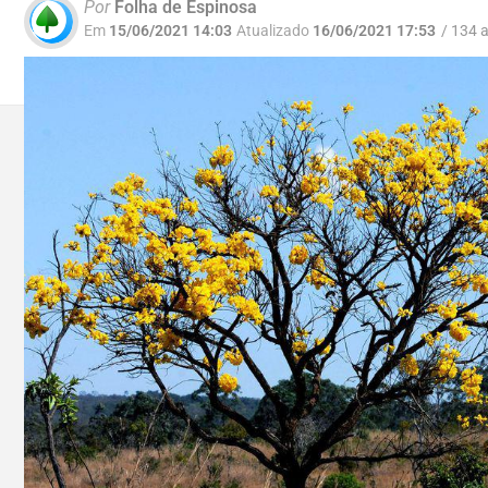
Por
Folha de Espinosa
Em
15/06/2021 14:03
Atualizado
16/06/2021 17:53
/ 134 