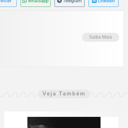
witter
Whatsapp
Telegram
LinkedIn
Saiba Mais
Veja Também