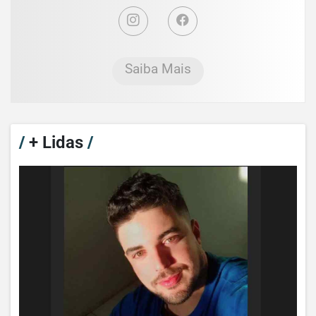
Saiba Mais
/
+ Lidas
/