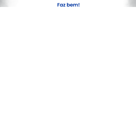
PROSSEGUIR
pela PCMG
Saiba Mais
SAÚDE
Após 2 mortes, vacina contra dengue é