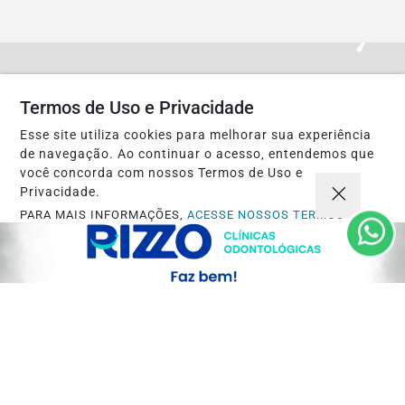
Não possui uma conta?
Termos de Uso e Privacidade
Você pode ler matérias exclusivas, anunciar
Esse site utiliza cookies para melhorar sua experiência
de navegação. Ao continuar o acesso, entendemos que
classificados e muito mais!
você concorda com nossos Termos de Uso e
Privacidade.
CRIAR MINHA CONTA
PARA MAIS INFORMAÇÕES,
ACESSE NOSSOS TERMOS
CLICANDO AQUI
PROSSEGUIR