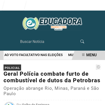
Entrar
MENU
 AO VOTO FACULTATIVO NAS ELEIÇÕES
MULHER MATA O PRÓPRIO 
EM ALTA
POLICIAL
Geral Polícia combate furto de
combustível de dutos da Petrobras
Operação abrange Rio, Minas, Paraná e São
Paulo
Por
Folha de Espinosa