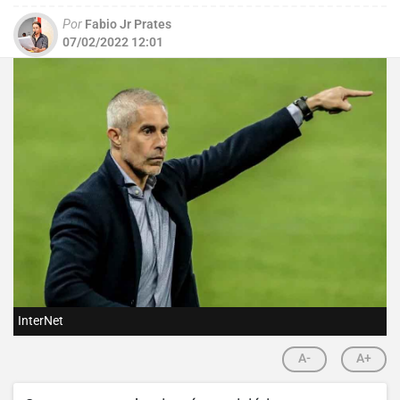
Por
Fabio Jr Prates
07/02/2022 12:01
InterNet
A-
A+