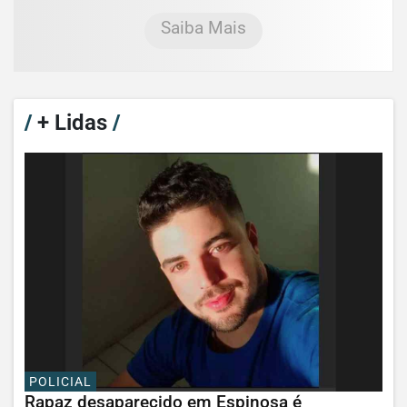
Saiba Mais
/
+ Lidas
/
POLICIAL
Rapaz desaparecido em Espinosa é