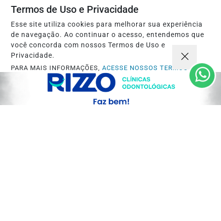
Termos de Uso e Privacidade
Esse site utiliza cookies para melhorar sua experiência
ECONOMIA
de navegação. Ao continuar o acesso, entendemos que
Refrigerantes, álcool e cigarros vão ficar
você concorda com nossos Termos de Uso e
Privacidade.
mais caros com novo imposto em 2027
PARA MAIS INFORMAÇÕES,
ACESSE NOSSOS TERMOS
Saiba Mais
CLICANDO AQUI
PROSSEGUIR