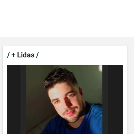
/
+ Lidas
/