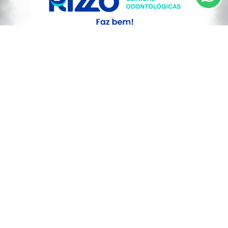
PROSSEGUIR
SAÚDE
Após 2 mortes, vacina contra dengue é
suspensa pelo Ministério da saúde
Saiba Mais