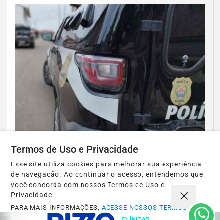
ESPINOSA
Termos de Uso e Privacidade
Espinosa: Homem suspeito de
engravidar duas adolescentes é preso
Esse site utiliza cookies para melhorar sua experiência
de navegação. Ao continuar o acesso, entendemos que
pela PCMG
você concorda com nossos Termos de Uso e
Privacidade.
Saiba Mais
PARA MAIS INFORMAÇÕES,
ACESSE NOSSOS TERMOS
CLICANDO AQUI