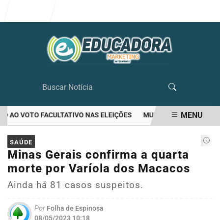
Entrar
MENU
 AO VOTO FACULTATIVO NAS ELEIÇÕES
MULHER MATA O PRÓPRIO 
EM ALTA
SAÚDE
Minas Gerais confirma a quarta
morte por Varíola dos Macacos
Ainda há 81 casos suspeitos.
Por
Folha de Espinosa
08/05/2023 10:18